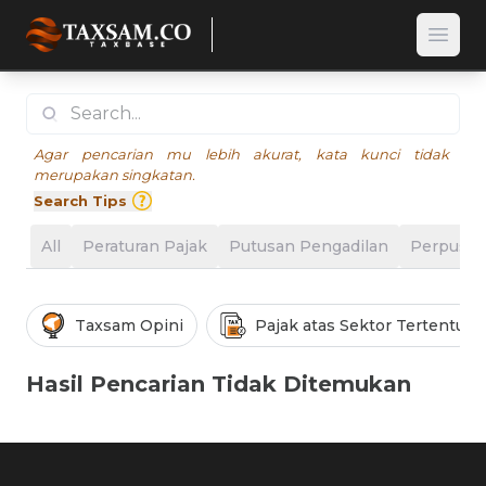
Open
Agar pencarian mu lebih akurat, kata kunci tidak
merupakan singkatan.
Search Tips
All
Peraturan Pajak
Putusan Pengadilan
Perpusta
Taxsam Opini
Pajak atas Sektor Tertentu
Hasil Pencarian Tidak Ditemukan