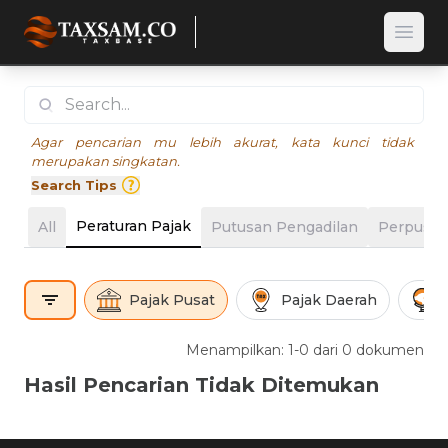
Open
Agar pencarian mu lebih akurat, kata kunci tidak
merupakan singkatan.
Search Tips
Peraturan Pajak
All
Putusan Pengadilan
Perpusta
Pajak Pusat
Pajak Daerah
Menampilkan: 1-0 dari 0 dokumen
Hasil Pencarian Tidak Ditemukan