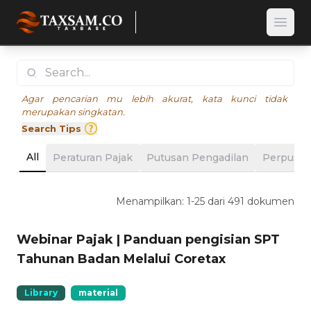
Open
Agar pencarian mu lebih akurat, kata kunci tidak
merupakan singkatan.
Search Tips
All
Peraturan Pajak
Putusan Pengadilan
Perpusta
Menampilkan: 1-25 dari 491 dokumen
Webinar Pajak | Panduan pengisian SPT
Tahunan Badan Melalui Coretax
Library
material