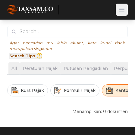
Open
Agar pencarian mu lebih akurat, kata kunci tidak
merupakan singkatan.
Search Tips
All
Peraturan Pajak
Putusan Pengadilan
Perpusta
Kurs Pajak
Formulir Pajak
Kantor P
Menampilkan: 0 dokumen